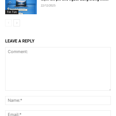
22/12/2025
Tin Tức
LEAVE A REPLY
Comment:
Na
Ema