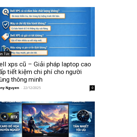
in Tức
ell xps cũ – Giải pháp laptop cao
ấp tiết kiệm chi phí cho người
ùng thông minh
ny Nguyen
-
22/12/2025
0