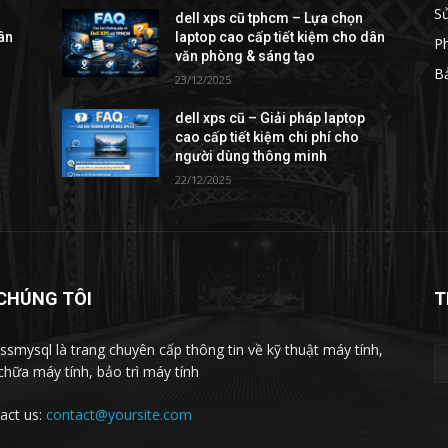
S
dell xps cũ tphcm – Lựa chọn
dân
laptop cao cấp tiết kiệm cho dân
Ph
văn phòng & sáng tạo
Bả
23/12/2025
dell xps cũ – Giải pháp laptop
cao cấp tiết kiệm chi phí cho
người dùng thông minh
22/12/2025
CHÚNG TÔI
T
ssmysql là trang chuyên cấp thông tin về kỹ thuật máy tính,
chữa máy tính, bảo trì máy tính
act us:
contact@yoursite.com