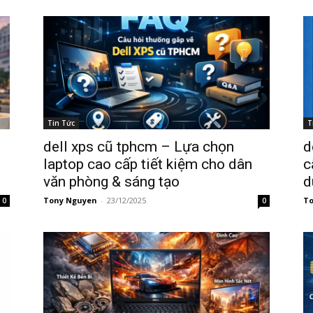
Tin Tức
T
p
dell xps cũ tphcm – Lựa chọn
d
laptop cao cấp tiết kiệm cho dân
c
văn phòng & sáng tạo
d
Tony Nguyen
-
23/12/2025
To
0
0