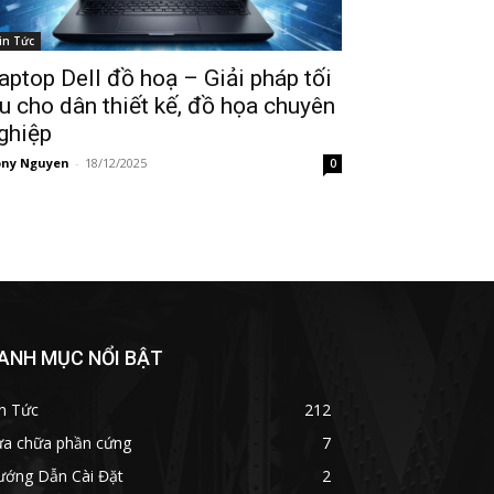
in Tức
aptop Dell đồ hoạ – Giải pháp tối
u cho dân thiết kế, đồ họa chuyên
ghiệp
ny Nguyen
-
18/12/2025
0
ANH MỤC NỔI BẬT
n Tức
212
ửa chữa phần cứng
7
ướng Dẫn Cài Đặt
2