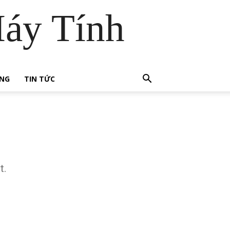
áy Tính
ỨNG
TIN TỨC
t.