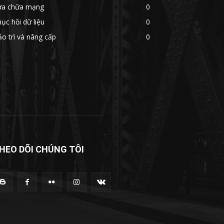
ửa chữa mạng
0
ục hồi dữ liệu
0
o trì và nâng cấp
0
HEO DÕI CHÚNG TÔI