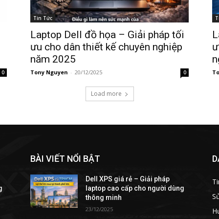
Tin Tức
T
Laptop Dell đồ họa – Giải pháp tối
L
ưu cho dân thiết kế chuyên nghiệp
ư
năm 2025
n
Tony Nguyen
-
20/12/2025
To
0
0
Load more
BÀI VIẾT NỔI BẬT
D
Dell XPS giá rẻ – Giải pháp
Ti
g
laptop cao cấp cho người dùng
S
thông minh
23/12/2025
H