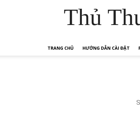
Thủ Th
TRANG CHỦ
HƯỚNG DẪN CÀI ĐẶT
S