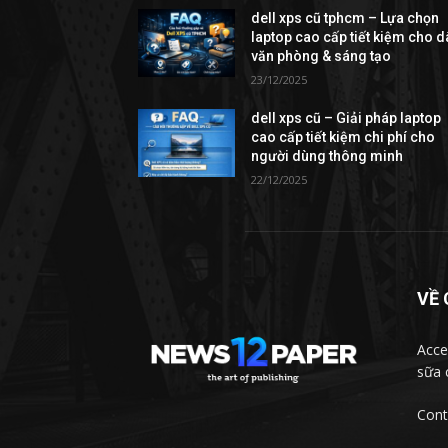
dell xps cũ tphcm – Lựa chọn
laptop cao cấp tiết kiệm cho 
văn phòng & sáng tạo
23/12/2025
dell xps cũ – Giải pháp laptop
cao cấp tiết kiệm chi phí cho
người dùng thông minh
22/12/2025
VỀ 
Acce
sữa 
Cont